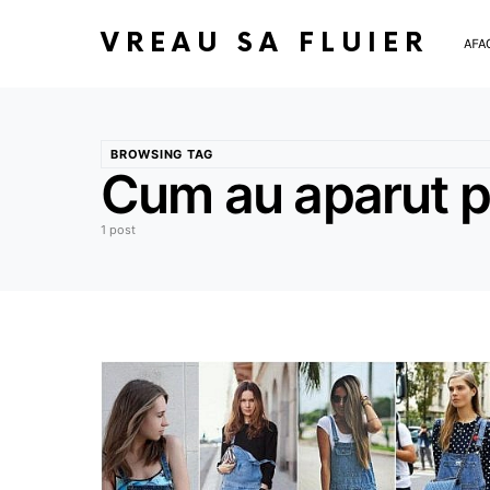
VREAU SA FLUIER
AFA
BROWSING TAG
Cum au aparut p
1 post