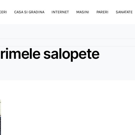
CERI
CASA SI GRADINA
INTERNET
MASINI
PARERI
SANATATE
rimele salopete