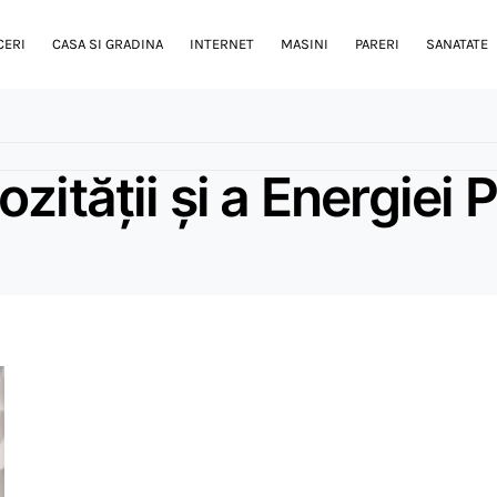
CERI
CASA SI GRADINA
INTERNET
MASINI
PARERI
SANATATE
ității și a Energiei P