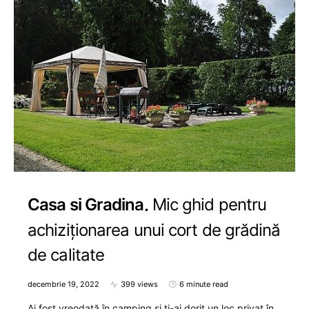
Casa si Gradina
Mic ghid pentru
achiziționarea unui cort de grădină
de calitate
decembrie 19, 2022
399 views
6 minute read
Ai fost vreodată în camping și ți-ai dorit un loc privat în