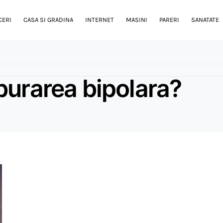
CERI
CASA SI GRADINA
INTERNET
MASINI
PARERI
SANATATE
burarea bipolara?