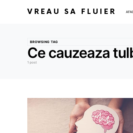
VREAU SA FLUIER
AFA
BROWSING TAG
Ce cauzeaza tul
1 post