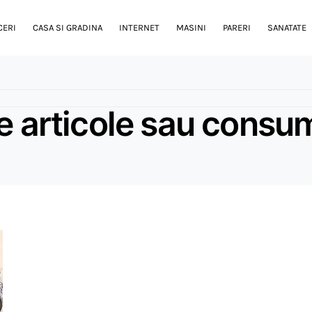
CERI
CASA SI GRADINA
INTERNET
MASINI
PARERI
SANATATE
e articole sau consum