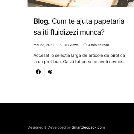
Blog
Cum te ajuta papetaria
sa iti fluidizezi munca?
mai 23, 2022
311 views
3 minute read
Accesati o selectie larga de articole de birotica
la un pret bun. Gasiti tot ceea ce aveti nevoie…
Designed & Developed by
SmartSeopack.com