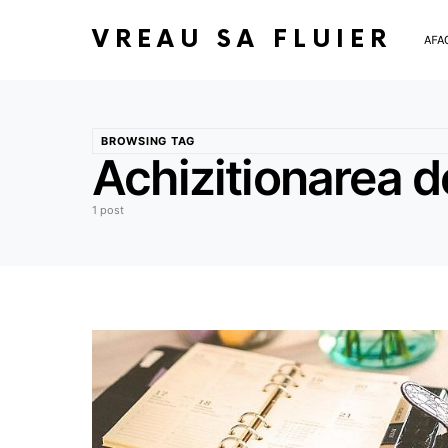
VREAU SA FLUIER
AFA
BROWSING TAG
Achizitionarea d
1 post